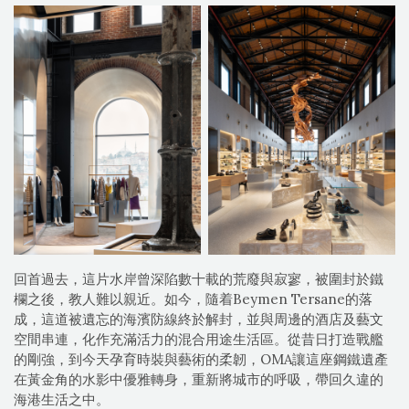
回首過去，這片水岸曾深陷數十載的荒廢與寂寥，被圍封於鐵
欄之後，教人難以親近。如今，隨着Beymen Tersane的落
成，這道被遺忘的海濱防線終於解封，並與周邊的酒店及藝文
空間串連，化作充滿活力的混合用途生活區。從昔日打造戰艦
的剛強，到今天孕育時裝與藝術的柔韌，OMA讓這座鋼鐵遺產
在黃金角的水影中優雅轉身，重新將城市的呼吸，帶回久違的
海港生活之中。