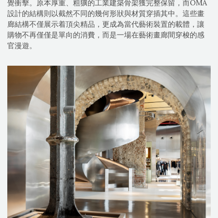
覺衝擊。原本厚重、粗獷的工業建築骨架獲完整保留，而OMA
設計的結構則以截然不同的幾何形狀與材質穿插其中。這些畫
廊結構不僅展示着頂尖精品，更成為當代藝術裝置的載體，讓
購物不再僅僅是單向的消費，而是一場在藝術畫廊間穿梭的感
官漫遊。