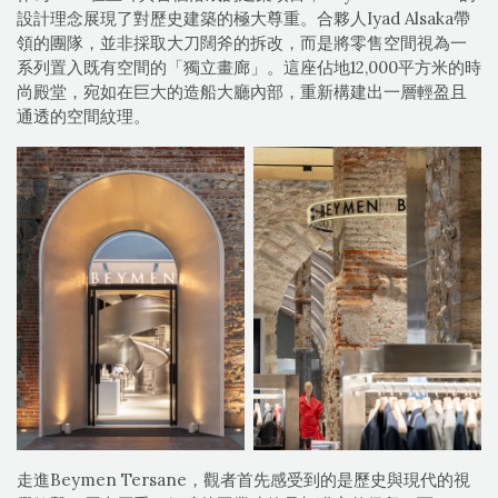
設計理念展現了對歷史建築的極大尊重。合夥人Iyad Alsaka帶
領的團隊，並非採取大刀闊斧的拆改，而是將零售空間視為一
系列置入既有空間的「獨立畫廊」。這座佔地12,000平方米的時
尚殿堂，宛如在巨大的造船大廳內部，重新構建出一層輕盈且
通透的空間紋理。
走進Beymen Tersane，觀者首先感受到的是歷史與現代的視