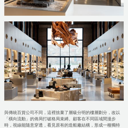
與傳統百貨公司不同，這裡捨棄了層級分明的樓層劃分，改以
「橫向流動」的佈局打破格局束縛。顧客在不同區域間漫步
時，視線能隨意穿透，看見原有的造船廠結構，形成一種獨特