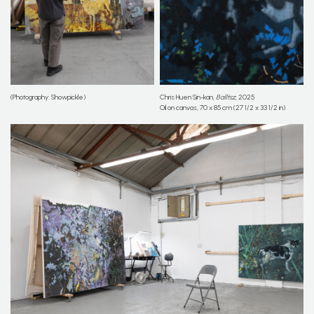
(Photography: Showpickle)
Chris Huen Sin-kan,
Balltsz
, 2025
Oil on canvas, 70 x 85 cm (27 1/2 x 33 1/2 in)