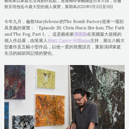
藝術家以家庭生活為創作起點，透過獨特筆觸捕捉日常片段，在倫
敦呈現他迄今最大型的個人展覽，展期為2025年9月2日至13日
今年九月，倫敦Marylebone的The Bomb Factory迎來一場別
具意義的展覽：「Episode III: Chris Huen Sin-kan, The Path
and The Fog, Part I」。這是藝術家
禤善勤
在英國最大規模的
個人作品展，由策展人
Matt Carey-Williams
主持，展出八幅大
型畫作及五幅小型作品，以他一貫的視覺語言，重新演繹家庭
生活的細節與記憶的變化。