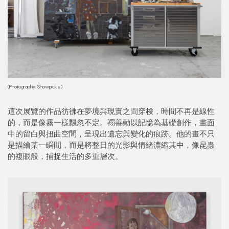
(Photography: Showpickle)
這次展覽的作品彷彿在夢境與現實之間穿梭，時間不再是線性
的，而是像霧一樣飄忽不定。禤善勤以記憶為基礎創作，畫面
中的留白與扭曲空間，呈現出遺忘與變化的痕跡。他的畫不只
是描繪某一瞬間，而是將整日的光影與情緒濃縮其中，像昆蟲
的複眼般，捕捉生活的多重層次。