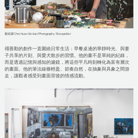
藝術家Chris Huen Sin-kan (Photography: Showpickle)
禤善勤的創作一直圍繞日常生活：早餐桌邊的寧靜時光、與妻
子共享的片刻、與愛犬散步的習慣。他的畫不是單純的紀錄，
而是透過記憶與感知的濾鏡，將這些平凡時刻轉化為富有層次
的畫面。他的筆法線條輕盈、節奏自然，在抽象與具象之間游
走，讓觀者感受到畫面背後的情感流動。