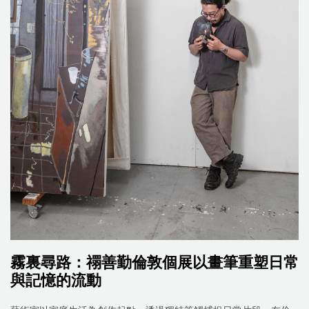
霧裏尋路：禤善勤倫敦個展以畫筆重塑日常
與記憶的流動