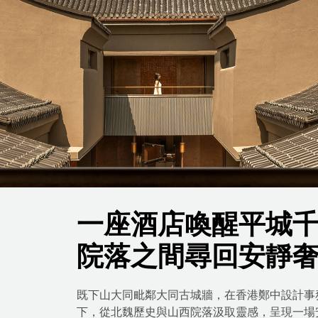
一座酒店喚醒平城
院落之間尋回安靜
既下山大同毗鄰大同古城牆，在香港鄭中設計事
下，從北魏歷史與山西院落汲取靈感，呈現一場