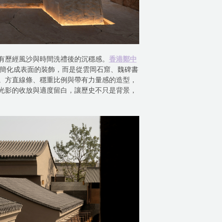
有歷經風沙與時間洗禮後的沉穩感。
香港鄭中
簡化成表面的裝飾，而是從雲岡石窟、魏碑書
。方直線條、穩重比例與帶有力量感的造型，
光影的收放與適度留白，讓歷史不只是背景，