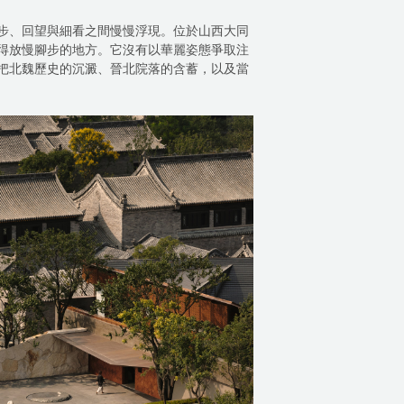
步、回望與細看之間慢慢浮現。位於山西大同
得放慢腳步的地方。它沒有以華麗姿態爭取注
把北魏歷史的沉澱、晉北院落的含蓄，以及當