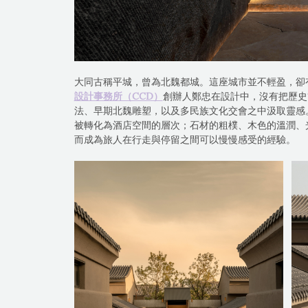
大同古稱平城，曾為北魏都城。這座城市並不輕盈，卻
設計事務所（CCD）
創辦人鄭忠在設計中，沒有把歷史
法、早期北魏雕塑，以及多民族文化交會之中汲取靈感
被轉化為酒店空間的層次；石材的粗樸、木色的溫潤、
而成為旅人在行走與停留之間可以慢慢感受的經驗。