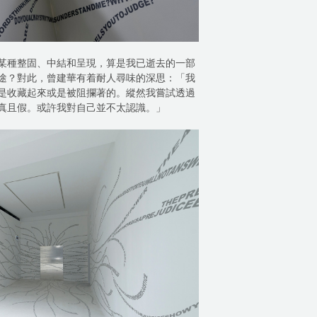
某種整固、中結和呈現，算是我已逝去的一部
途？對此，曾建華有着耐人尋味的深思：「我
是收藏起來或是被阻攔著的。縱然我嘗試透過
真且假。或許我對自己並不太認識。」