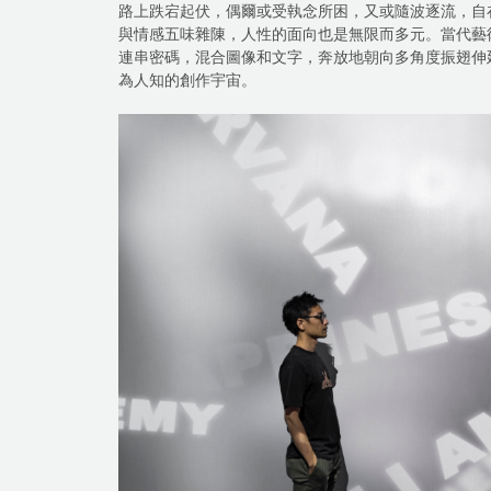
路上跌宕起伏，偶爾或受執念所困，又或隨波逐流，自
與情感五味雜陳，人性的面向也是無限而多元。當代藝
連串密碼，混合圖像和文字，奔放地朝向多角度振翅伸
為人知的創作宇宙。