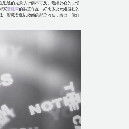
在逍遙的光景彷彿觸不可及。縈繞於心的回憶
術家
曾建華
的裝置作品，好比多次元維度裡的
延，潛藏着難以啟齒的部分內在，築出一個鮮