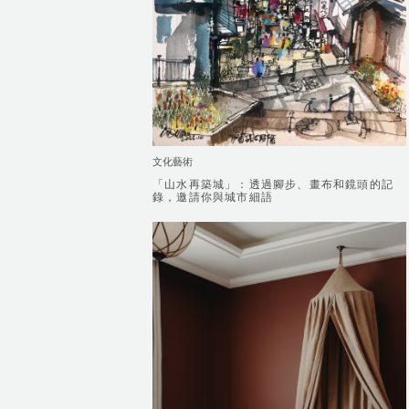
文化藝術
「山水再築城」：透過腳步、畫布和鏡頭的記
「山水再築城」：透過腳步、畫布和鏡頭的記
錄，邀請你與城市細語
錄，邀請你與城市細語