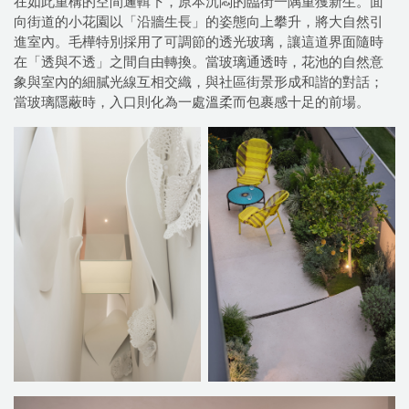
在如此重構的空間邏輯下，原本沉悶的臨街一隅重獲新生。面
向街道的小花園以「沿牆生長」的姿態向上攀升，將大自然引
進室內。毛樺特別採用了可調節的透光玻璃，讓這道界面隨時
在「透與不透」之間自由轉換。當玻璃通透時，花池的自然意
象與室內的細膩光線互相交織，與社區街景形成和諧的對話；
當玻璃隱蔽時，入口則化為一處溫柔而包裹感十足的前場。