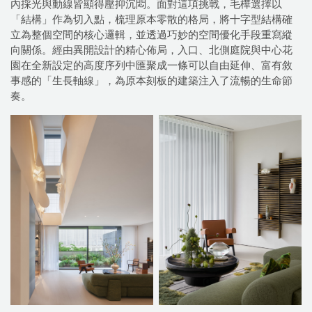
內採光與動線皆顯得壓抑沉悶。面對這項挑戰，毛樺選擇以
「結構」作為切入點，梳理原本零散的格局，將十字型結構確
立為整個空間的核心邏輯，並透過巧妙的空間優化手段重寫縱
向關係。經由異開設計的精心佈局，入口、北側庭院與中心花
園在全新設定的高度序列中匯聚成一條可以自由延伸、富有敘
事感的「生長軸線」，為原本刻板的建築注入了流暢的生命節
奏。