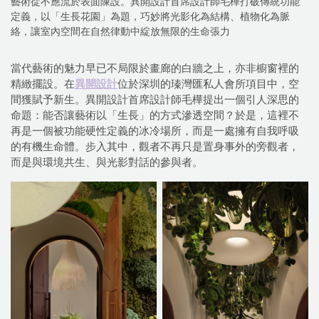
藝術從不應流於表面陳設。異開設計首席設計師毛樺打破傳統功能
定義，以「生長花園」為題，巧妙將光影化為結構、植物化為脈
絡，讓室內空間在自然律動中綻放無限的生命張力
當代藝術的魅力早已不局限於畫廊的白牆之上，亦非櫥窗裡的
精緻擺設。在
異開設計
位於深圳的瑧灣匯私人會所項目中，空
間獲賦予新生。異開設計首席設計師毛樺提出一個引人深思的
命題：能否讓藝術以「生長」的方式滲透空間？於是，這裡不
再是一個被功能硬性定義的冰冷場所，而是一處擁有自我呼吸
的有機生命體。步入其中，觀者不再只是置身事外的旁觀者，
而是與環境共生、與光影對話的參與者。