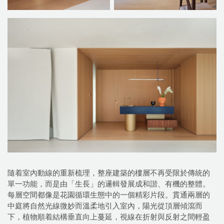
隨着室內動線的重新梳理，整座建築的樓層不再受限於傳統的
單一功能，而是由「生長」的邏輯發展成和諧、有機的整體。
每層空間都像是花園循環生態中的一個精彩片段。貫通兩層的
中庭將自然光線微妙而溫柔地引入室內，陽光從頂層傾瀉而
下，植物順着結構垂直向上蔓延，視線在折射與反射之間輕盈