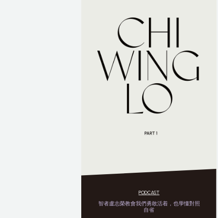
PODCAST
智者盧志榮教會我們勇敢活着，也學懂對照
自省