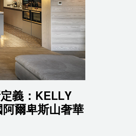
義：KELLY
法國阿爾卑斯山奢華