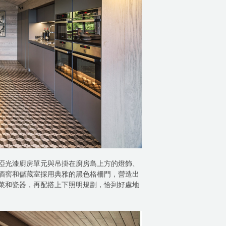
啞光漆廚房單元與吊掛在廚房島上方的燈飾、
酒窖和儲藏室採用典雅的黑色格柵門，營造出
菜和瓷器，再配搭上下照明規劃，恰到好處地