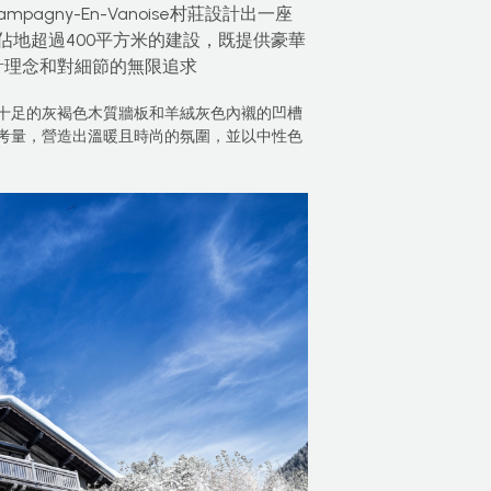
mpagny-En-Vanoise村莊設計出一座
地超過400平方米的建設，既提供豪華
設計理念和對細節的無限追求
十足的灰褐色木質牆板和羊絨灰色內襯的凹槽
考量，營造出溫暖且時尚的氛圍，並以中性色