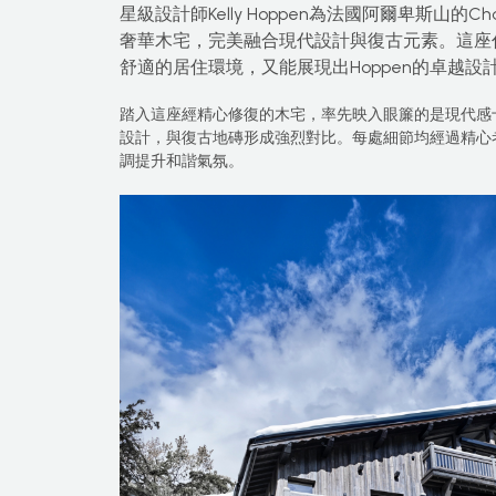
星級設計師Kelly Hoppen為法國阿爾卑斯山的Cha
奢華木宅，完美融合現代設計與復古元素。這座佔
舒適的居住環境，又能展現出Hoppen的卓越
踏入這座經精心修復的木宅，率先映入眼簾的是現代感
設計，與復古地磚形成強烈對比。每處細節均經過精心
調提升和諧氣氛。