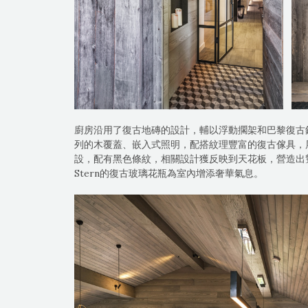
廚房沿用了復古地磚的設計，輔以浮動擱架和巴黎復古
列的木覆蓋、嵌入式照明，配搭紋理豐富的復古傢具，
設，配有黑色條紋，相關設計獲反映到天花板，營造出聳
Stern的復古玻璃花瓶為室內增添奢華氣息。