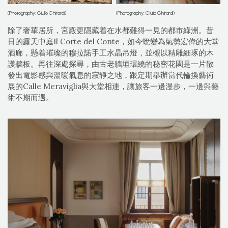
(Photography: Giulio Ghirardi)
(Photography: Giulio Ghirardi)
除了奢華居所，宮殿更隱藏着在水都難得一見的都市綠洲。昔
日的露天中庭Il Corte del Conte，如今蛻變為氣勢宏偉的大堂
酒廊，懸着璀璨的穆拉諾手工水晶吊燈，並櫬以精雕細琢的木
護牆板。再往深處探尋，由古老牆垣環繞的秘密花園是一片散
發出電影感與溫暖氣息的寂靜之地，跟定期舉辦當代輪換藝術
展的Calle Meraviglia與大堂相連，讓旅客一邊漫步，一邊與藝
術不期而遇。