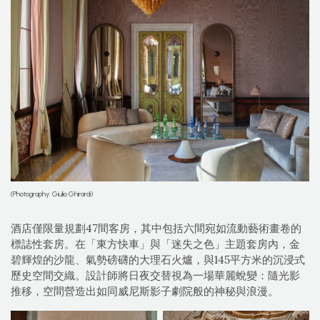
(Photography: Giulio Ghirardi)
酒店僅限量規劃47間客房，其中包括六間宛如流動藝術畫卷的
標誌性套房。在「東方快車」與「迷失之色」主題套房內，金
碧輝煌的沙龍、氣勢磅礴的大理石火爐，與145平方米的沉浸式
歷史空間交織。設計師將日夜交替視為一場華麗蛻變：隨光影
推移，空間營造出如同威尼斯影子劇院般的神秘與浪漫。