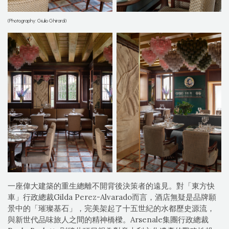
(Photography: Giulio Ghirardi)
一座偉大建築的重生總離不開背後決策者的遠見。對「東方快
車」行政總裁Gilda Perez-Alvarado而言，酒店無疑是品牌願
景中的「璀璨基石」，完美架起了十五世紀的水都歷史源流，
與新世代品味旅人之間的精神橋樑。Arsenale集團行政總裁