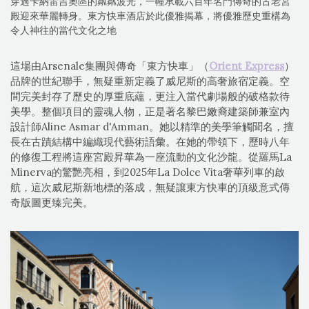
穿過卡納雷吉奧區的粼粼波光，一幢承載六百年名門傳奇的古老宮
殿迎來華麗轉身。東方快車酒店於此優雅揭幕，將優雅歷史重構為
令人神往的當代文化之地
這場由Arsenale集團與傳奇「東方快車」（
Orient Express
）
品牌的世紀聯手，無疑重新定義了威尼斯的高奢旅宿定義。空
間完美封存了歷史的厚重底蘊，更注入當代劇場般的破格款待
美學。整個項目的靈魂人物，正是著名黎巴嫩裔建築師兼室內
設計師Aline Asmar d'Amman。她以精準的美學筆觸聞名，擅
長在古蹟結構中編織現代藝術語彙。在她的帶領下，歷時八年
的修復工程將這座宮殿昇華為一座流動的文化沙龍。從羅馬La
Minerva的驚艷亮相，到2025年La Dolce Vita奢華列車的啟
航，這次威尼斯新地標的落成，無疑讓東方快車的頂級意式傳
奇版圖更臻完美。