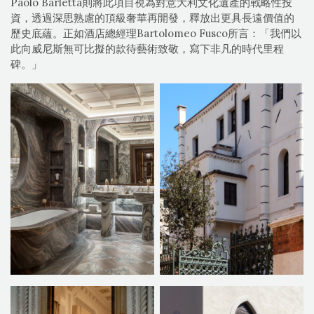
Paolo Barletta則將此項目視為對意大利文化遺產的戰略性投
資，透過深思熟慮的頂級奢華再開發，釋放出更具長遠價值的
歷史底蘊。正如酒店總經理Bartolomeo Fusco所言：「我們以
此向威尼斯無可比擬的款待藝術致敬，寫下非凡的時代里程
碑。」