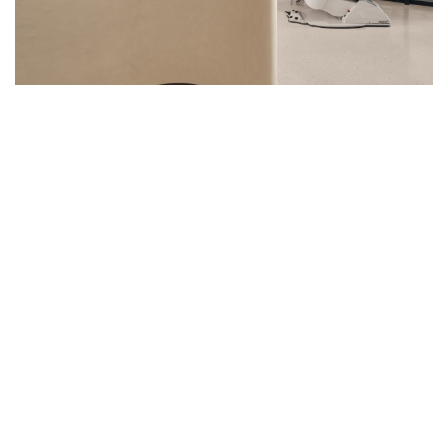
尋回身心平衡的終極聖境：走進北喀拉拉邦
TULÅH臨床療癒殿堂，開啟尖端科技與古
老智慧交織的轉化之旅
在印度喀拉拉邦的翠綠山巒間，全新開幕的tulåh療癒聖地將阿育吠
陀古老智慧與現代再生醫學完美融合，為追求身心靈全面轉化的旅
者，為全球臨床健康管理落下新定義
隱匿於北喀拉拉邦蔥鬱山谷中的
tulåh
是一場關於生命本質的深