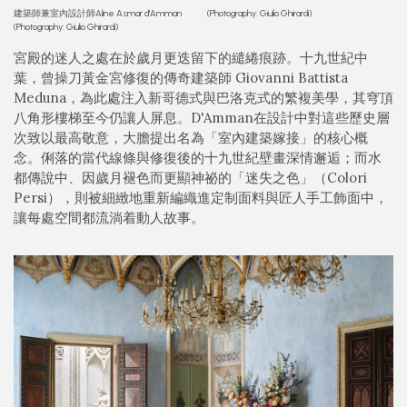
建築師兼室內設計師Aline Asmar d'Amman
(Photography: Giulio Ghirardi)
(Photography: Giulio Ghirardi)
宮殿的迷人之處在於歲月更迭留下的繾綣痕跡。十九世紀中
葉，曾操刀黃金宮修復的傳奇建築師 Giovanni Battista
Meduna，為此處注入新哥德式與巴洛克式的繁複美學，其穹頂
八角形樓梯至今仍讓人屏息。D'Amman在設計中對這些歷史層
次致以最高敬意，大膽提出名為「室內建築嫁接」的核心概
念。俐落的當代線條與修復後的十九世紀壁畫深情邂逅；而水
都傳說中、因歲月褪色而更顯神祕的「迷失之色」（Colori
Persi），則被細緻地重新編織進定制面料與匠人手工飾面中，
讓每處空間都流淌着動人故事。