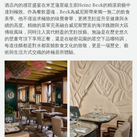
酒店內的感官盛宴在米芝蓮星級主廚Heinz Beck的精湛廚藝中
達到極致。作為餐飲靈魂，Beck為威尼斯帶來獨一無二的飲食
美學。他不僅追求極致的味覺奢華，更將烹飪提升至健康與永
續的高度。精緻的菜單完美融合威尼斯豐富的海洋餽贈與大區
傳統風味，同時注入當代輕盈的烹飪技藝。無論是在歷史悠久
的壁畫穹頂下享用正餐，還是在秘密花園的星空下品嚐特調，
每道佳餚都是對水都富饒飲食文化的致敬，更是一場歷史、藝
術與生活方式交織的終極居所體驗。