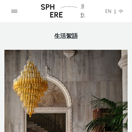
EN
|
中
生活絮語