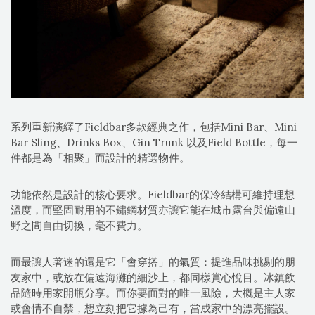
系列重新演繹了Fieldbar多款經典之作，包括Mini Bar、Mini
Bar Sling、Drinks Box、Gin Trunk 以及Field Bottle，每一
件都是為「相聚」而設計的精選物件。
功能依然是設計的核心要求。Fieldbar的保冷結構可維持理想
溫度，而堅固耐用的不鏽鋼材質亦讓它能在城市露台與偏遠山
野之間自由切換，毫不費力。
而最讓人著迷的還是它「會穿搭」的氣質：提進品味挑剔的朋
友家中，或放在偏遠海灘的細沙上，都同樣賞心悅目。冰鎮飲
品隨時用家開瓶分享。而你要面對的唯一風險，大概是主人家
或會情不自禁，想立刻把它據為己有，當成家中的漂亮擺設。