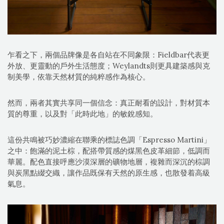
乍看之下，兩個品牌像是各自站在不同象限：Fieldbar代表更
外放、更靈動的戶外生活態度；Weylandts則更具建築感與克
制美學，依靠天然材質的純粹感作為核心。
然而，兩者其實共享同一個信念：真正耐看的設計，對材質本
質的尊重，以及對「此時此地」的敏銳感知。
這份共鳴被巧妙濃縮在聯乘的標誌色調「Espresso Martini」
之中：飽滿的泥土棕，配搭帶質感的煤黑色皮革細節，低調而
華麗。配色直接呼應沙漠深層的礦物地層，複雜而深沉的棕調
與炭黑點綴交織，讓作品既保有天然的原生感，也散發着高級
氣息。