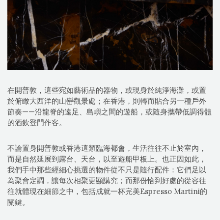
在開普敦，這些宛如藝術品的器物，或現身於純淨海灘，或置
於俯瞰大西洋的山巒觀景處；在香港，則轉而貼合另一種戶外
節奏——沿龍脊的遠足、島嶼之間的遊船，或隨身攜帶低調得體
的酒飲登門作客。
不論置身開普敦或香港這類臨海都會，生活往往不止於室內，
而是自然延展到露台、天台，以至遊船甲板上。也正因如此，
我們手中那些經細心挑選的物件從不只是隨行配件：它們足以
為聚會定調，讓每次相聚更顯講究；而那份恰到好處的從容往
往就體現在細節之中，包括成就一杯完美Espresso Martini的
關鍵。