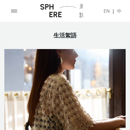
EN
|
中
生活絮語