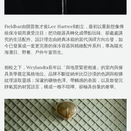
Fieldbar由開普敦才俊Lee Hartwell創立，最初以重新想像傳
統保冷箱而廣受注目：把功能器具轉化成帶點玩味、卻處處講
究的生活配件。設計理念由經典冰箱的當代演繹方向出發，如
今已發展成一套更完善的保冷容器與精緻配件系列，專為陽光
海灘日、野餐、戶外午宴而生。
相較之下，Weylandts長年以「與地景緊密相連」的室內與傢
具美學奠定風格地位。品牌不斷從納米比亞沙漠的色調與粗獷
紋理汲取靈感：深邃的礦物色澤、帶觸感的表面，以及散發沉
靜氣質的材質語言，構成一種不喧嘩、卻極具份量的奢華。