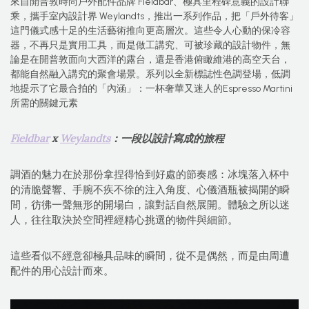
來自開普敦時尚戶外配件品牌 Fieldbar、極具里程碑意義的設計聯
乘，攜手室內設計界 Weylandts，推出一系列作品，把「戶外待客」
這門儀式感十足的生活藝術推向更高層次。這些令人心動的保冷容
器，不再只是實用工具，而是做工講究、可被珍藏的設計物件，無
論是在開普敦面向大西洋的露台，還是香港俯瞰維港的高空天台，
都能自然融入講究的聚會場景。系列以全新標誌性色調登場，低調
地提示了它最合拍的「內涵」：一杯奢華又迷人的Espresso Martini
所需的關鍵元素
Fieldbar
x
Weylandts
：一段以設計寫成的旅程
調酒的魅力在於那份拿捏得恰到好處的節奏感：冰塊落入杯中
的清脆聲響、手腕不疾不徐的注入角度、心儀酒瓶被揭開的瞬
間，彷彿一聲無形的開場白，讓對話自然展開。體驗之所以迷
人，往往取決於空間裡經精心挑選的物件與細節。
這些看似不經意卻極具品味的瞬間，從不是偶然，而是由周遭
配件的用心設計而來。