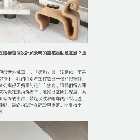
在建構這個設計願景時的靈感起點是甚麼？是
塑般世外桃源」，「柔和」與「流動感」更是
都市中，我們特別希望打造出一個和諧寧靜、
於公寓得天獨厚的絕佳自然光，讓我們得以運
來視覺雜訊的前提下，堆砌出空間的深度。為
弧線條的木作、帶起伏波浪輪廓的訂製地毯，
律動。最終的設計在靜謐與俐落之間取得平
性。