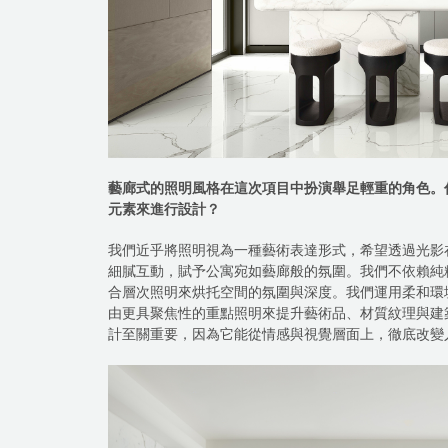
藝廊式的照明風格在這次項目中扮演舉足輕重的角色。
元素來進行設計？
我們近乎將照明視為一種藝術表達形式，希望透過光影
細膩互動，賦予公寓宛如藝廊般的氛圍。我們不依賴純
合層次照明來烘托空間的氛圍與深度。我們運用柔和環
由更具聚焦性的重點照明來提升藝術品、材質紋理與建
計至關重要，因為它能從情感與視覺層面上，徹底改變