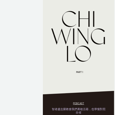
PODCAST
智者盧志榮教會我們勇敢活着，也學懂對照
自省