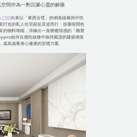
，以空間作為一劑沉澱心靈的解藥
n CBE
向來以「東西合璧」的俐落線條與中性
新打造的私人住宅卻反其道而行：捨棄喧鬧色
富的物料堆砌，淬鍊出一座療癒情感的「雕塑
ppen如何在感性線條中維持嚴謹的建築俐落
，成為滋養身心健康的安穩力量。