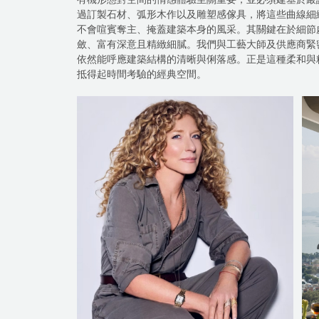
過訂製石材、弧形木作以及雕塑感傢具，將這些曲線細
不會喧賓奪主、掩蓋建築本身的風采。其關鍵在於細節
斂、富有深意且精緻細膩。我們與工藝大師及供應商緊
依然能呼應建築結構的清晰與俐落感。正是這種柔和與
抵得起時間考驗的經典空間。