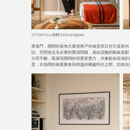
STUDIO ELLA創辦人Ella Bridgland
甫進門，開闊的落地大窗便將戶外綠意與日光引進室內
話。空間捨去非必要的繁瑣間隔，藉由流暢的動線規劃
分而不離，既展現開闊的視覺穿透力，亦兼顧各區域的
度；在熱鬧的家庭聚會與靜謐的獨處時光之間，切換自