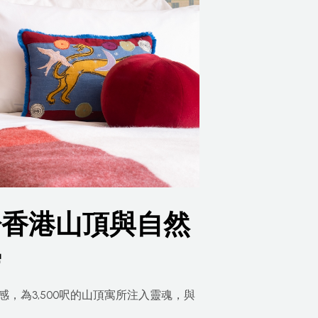
於香港山頂與自然
學
術感，為3,500呎的山頂寓所注入靈魂，與