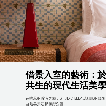
借景入室的藝術：
共生的現代生活美
在喧囂的香港之巔，STUDIO ELLA以細膩的藝
自然美景建起和諧對話