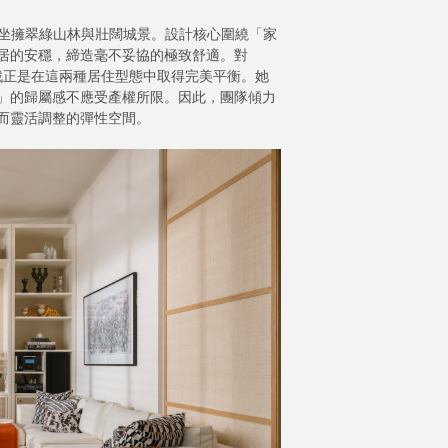
住宅項目，坐擁翠綠山林與壯闊城景。設計核心圍繞「家
居的安穩，締造毫不妥協的極致舒適。對
這次的挑戰正是在這兩種居住型態中取得完美平衡。她
」的歸屬感不應受產權所限。因此，團隊傾力
而靈活調整的彈性空間。