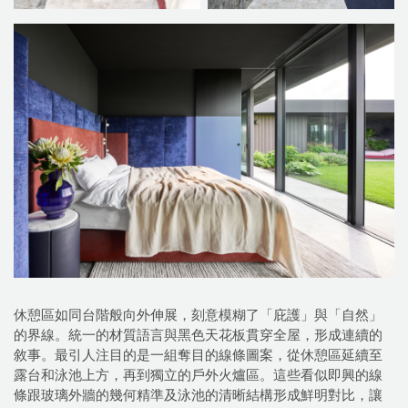
休憩區如同台階般向外伸展，刻意模糊了「庇護」與「自然」
的界線。統一的材質語言與黑色天花板貫穿全屋，形成連續的
敘事。最引人注目的是一組奪目的線條圖案，從休憩區延續至
露台和泳池上方，再到獨立的戶外火爐區。這些看似即興的線
條跟玻璃外牆的幾何精準及泳池的清晰結構形成鮮明對比，讓