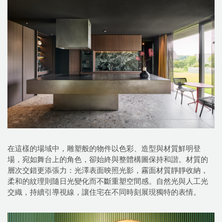
在這樣的場域中，雕塑般的物件以色彩、造型與材質鮮明登
場，宛如舞台上的角色，卻始終與整體構圖保持和諧。材質的
層次交錯更添張力：光澤表面映照光影，霧面材質靜靜收納，
柔和的紋理則隨日光變化而不斷重塑空間感。自然光與人工光
交織，持續引導視線，讓住宅在不同時刻展現獨特的表情。