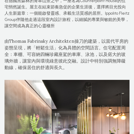
在德國黑森林的青翠山景之中，一座名為Counterpoint House的住
宅悄然誕生。屋主在結束節奏急促的企業生涯後，選擇將目光投向
人生新篇章：一個能啟發靈感、承載生活質感的居所。Ippolito Fleitz
Group伴隨他走過這段室內設計旅程，以細膩的專業與敏銳的美學，
讓空間成為真正的心靈棲所
由Thomas Fabrinsky Architekten操刀的建築，以當代平房的
姿態呈現，將「輕鬆生活」化為具體的空間語言。住宅配置周
全：車棚、可容納四輛珍藏座駕的車庫、泳池，以及偌大的玻
璃外牆，讓室內與環境綠意彼此交融。設計中特別強調無障礙
動線，確保居住的舒適與長久。