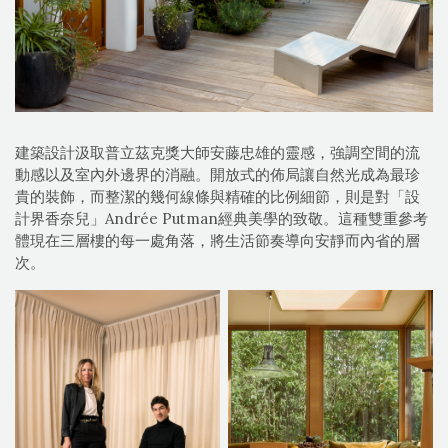
建築設計汲取普立茲克獎大師安藤忠雄的靈感，強調空間的流
動感以及室內外邊界的消融。開放式的佈局讓自然光成為最珍
貴的裝飾，而整潔的幾何線條與精確的比例細節，則是對「設
計界香奈兒」Andrée Putman經典美學的致敬。這種雙重參考
體現在三層樓的每一處角落，將生活節奏導向安靜而內省的層
次。