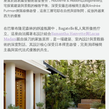
座落於路易威登藝術基金會旁，Hauvette & Madani以Bagatelle住
宅探索建築與景觀的極致平衡。深受安藤忠雄極簡主義與Andrée
Putman俐落線條啟發，這座三層宅邸在自然與節制間，綻放跨越東
西方的優雅
在巴黎布隆尼森林的靜謐氛圍中，Bagatelle私人寓所傲然佇
立。這座由法國著名設計組合
Samantha Hauvette與Lucas
Madani
親自操刀的家族居所，是一場建築、室內設計與景觀藝
術的深度對話。其設計核心深受日本禪意啟發，完美演繹極簡
主義與當代法式優雅的共生。