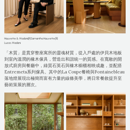
Hauvette & Madani的Samantha Hauvette與
Lucas Madani
「木質」是貫穿整座寓所的靈魂材質，從入戶處的伊貝木地板
到室內溫潤的橡木傢具，營造出和諧統一的質感。在寬敞的開
放式廚房與餐廳中，綠質石英石與橡木櫥櫃相映成趣，並配搭
Entremets系列傢具。其中的La Coupe餐椅與Fontainebleau
落地燈展現出極簡而富有力量的線條美學，將日常餐敘提升至
藝術策展的層次。