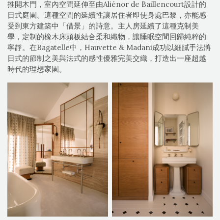
推開木門，室內空間延伸至由Aliénor de Baillencourt設計的
日式庭園。這種空間的延續性讓居住者即使身處巴黎，亦能感
受到東方建築中「借景」的詩意。主人房延續了這種克制美
學，定制的橡木床頭板結合柔和織物，讓睡眠空間回歸純粹的
寧靜。在Bagatelle中，Hauvette & Madani成功以細膩手法將
日式的節制之美與法式的感性優雅完美交織，打造出一座超越
時代的理想家園。