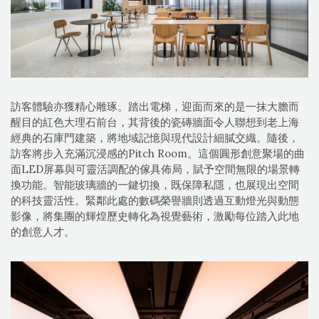
訪客體驗亦獲精心雕琢。踏出電梯，迎面而來的是一抹大膽而
醒目的紅色大理石前台，其背後的瓷磚牆面令人聯想到老上海
經典的石庫門建築，將地域記憶與現代設計細膩交織。隨後，
訪客將步入充滿沉浸感的Pitch Room。這個圓形創意聚場的曲
面LED屏幕與可靈活調配的傢具佈局，賦予空間無限的場景轉
換功能。智能玻璃牆的一鍵切換，既保障私隱，也展現出空間
的科技靈活性。緊鄰此處的數碼榮譽牆則透過互動燈光與動態
影像，將集團的輝煌歷史轉化為視覺藝術，激勵每位踏入此地
的創意人才。